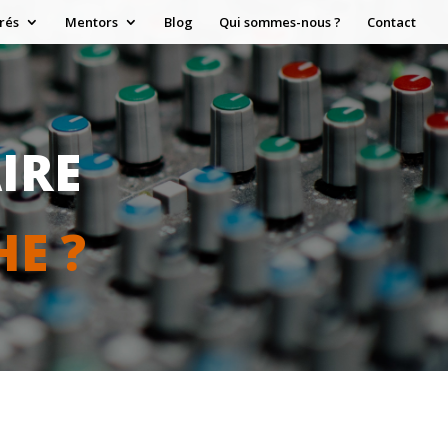
rés
Mentors
Blog
Qui sommes-nous ?
Contact
AIRE
E ?