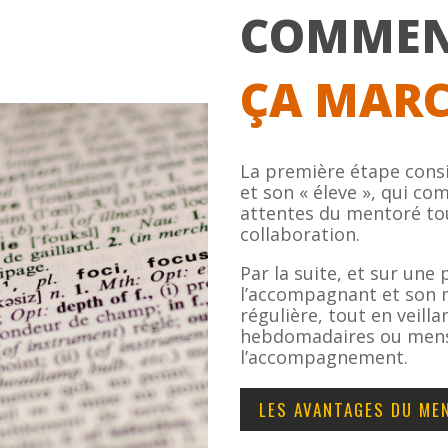
COMME
ÇA
MARC
La première étape consi
et son « éleve », qui co
attentes du mentoré tout
collaboration.
Par la suite, et sur une
l’accompagnant et son 
régulière, tout en veilla
hebdomadaires ou mensu
l’accompagnement.
LES AVANTAGES DU ME